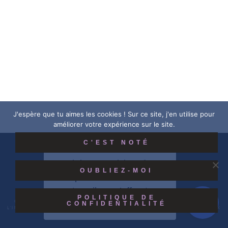
J'espère que tu aimes les cookies ! Sur ce site, j'en utilise pour
améliorer votre expérience sur le site.
C'EST NOTÉ
MENTIONS LÉGALES
ACTUALITÉS
CONTACT
Merci de votre visite ! ✿
OUBLIEZ-MOI
Vous pouvez aussi soutenir
mon travail en m’offrant un
POLITIQUE DE
COPYRIGHT © 2026 | TOUS DROITS RÉSERVÉS |
STUDIO VÉHENNE ⎮
p’tit café !
CONFIDENTIALITÉ
L'INTÉGRALITÉ DES CRÉATIONS VISIBLES SUR CE SITE EST SOUMISE AUX
LOIS DE LA PROPRIÉTÉ INTELLECTUELLE.