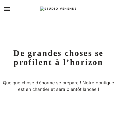
Skip
ARCHIVES
to
content
STORY
STUDIO
De grandes choses se
PRENDRE RDV
profilent à l’horizon
Quelque chose d’énorme se prépare ! Notre boutique
est en chantier et sera bientôt lancée !