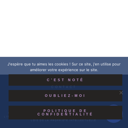
J'espère que tu aimes les cookies ! Sur ce site, j'en utilise pour
améliorer votre expérience sur le site.
C'EST NOTÉ
MENTIONS LÉGALES
ACTUALITÉS
CONTACT
OUBLIEZ-MOI
POLITIQUE DE
COPYRIGHT © 2026 | TOUS DROITS RÉSERVÉS |
STUDIO VÉHENNE ⎮
CONFIDENTIALITÉ
L'INTÉGRALITÉ DES CRÉATIONS VISIBLES SUR CE SITE EST SOUMISE AUX
LOIS DE LA PROPRIÉTÉ INTELLECTUELLE.