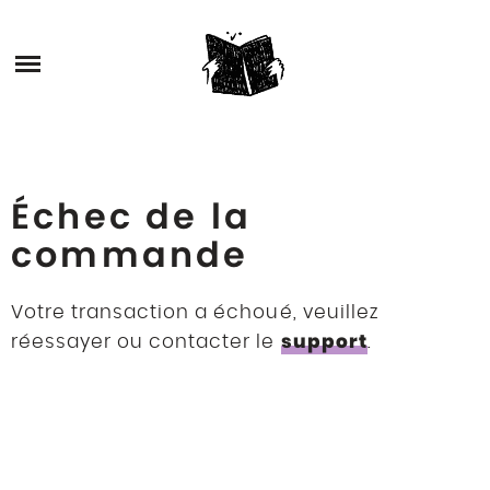
Skip
ARCHIVES
to
content
STORY
STUDIO
Échec de la
PRENDRE RDV
commande
Votre transaction a échoué, veuillez
support
réessayer ou contacter le
.