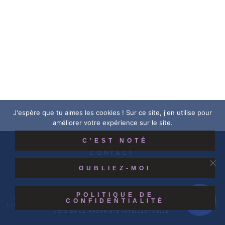
J'espère que tu aimes les cookies ! Sur ce site, j'en utilise pour
améliorer votre expérience sur le site.
C'EST NOTÉ
MENTIONS LÉGALES
ACTUALITÉS
CONTACT
OUBLIEZ-MOI
POLITIQUE DE
COPYRIGHT © 2026 | TOUS DROITS RÉSERVÉS |
STUDIO VÉHENNE ⎮
CONFIDENTIALITÉ
L'INTÉGRALITÉ DES CRÉATIONS VISIBLES SUR CE SITE EST SOUMISE AUX
LOIS DE LA PROPRIÉTÉ INTELLECTUELLE.