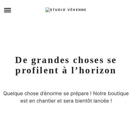
Skip
ARCHIVES
to
content
STORY
STUDIO
De grandes choses se
PRENDRE RDV
profilent à l’horizon
Quelque chose d’énorme se prépare ! Notre boutique
est en chantier et sera bientôt lancée !